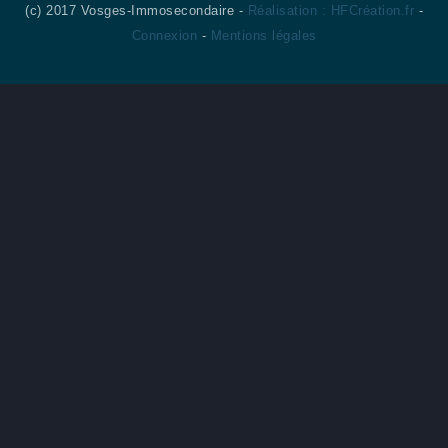
(c) 2017 Vosges-Immosecondaire -
Réalisation : HFCréation.fr
-
Connexion
-
Mentions légales