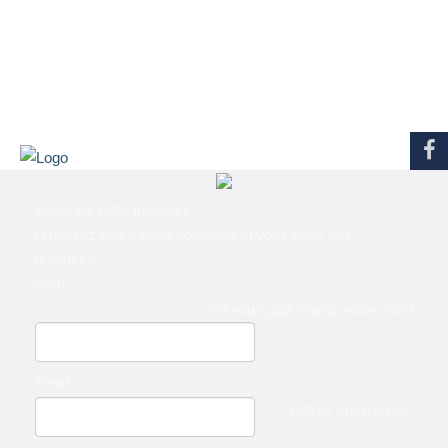
Merci de votre message
N'hésitez pas à nous contacter si vous avez des
questions
Nom
*
S'il vous plaît entrez votre nom!
Email
*
Entrez votre email!