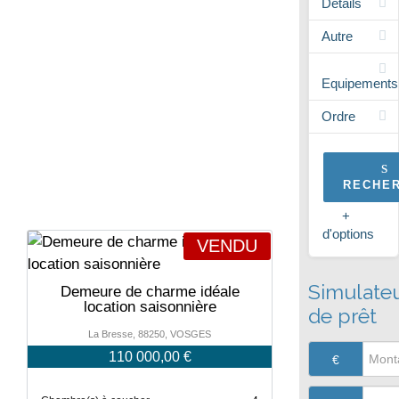
Détails
Autre
Equipements
Ordre
RECHE
+
d'options
VENDU
Simulate
Demeure de charme idéale
location saisonnière
de prêt
La Bresse, 88250, VOSGES
110 000,00 €
€