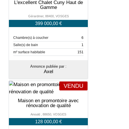
L'excellent Chalet Cuny Haut de
Gamme
Gérardmer, 88400, VOSGES
399 000,00 €
Chambre(s) à coucher
6
Salle(s) de bain
1
m² surface habitable
151
Annonce publiée par :
Axel
VENDU
Maison en promontoire avec
rénovation de qualité
Anould , 88650, VOSGES
128 000,00 €