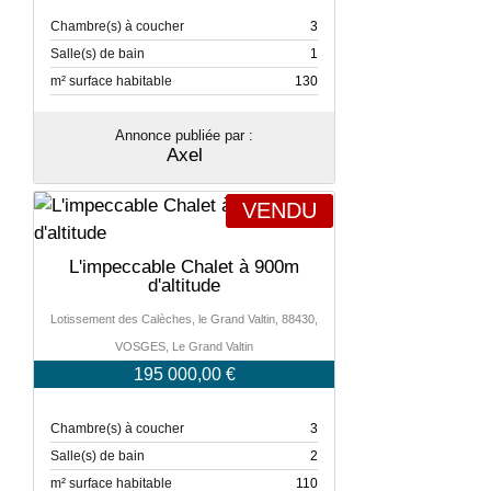
Chambre(s) à coucher
3
Salle(s) de bain
1
m² surface habitable
130
Annonce publiée par :
Axel
VENDU
L'impeccable Chalet à 900m
d'altitude
Lotissement des Calèches, le Grand Valtin, 88430,
VOSGES, Le Grand Valtin
195 000,00 €
Chambre(s) à coucher
3
Salle(s) de bain
2
m² surface habitable
110