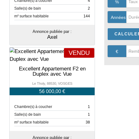
Chambre(s) à coucher
4
%
Salle(s) de bain
2
m² surface habitable
144
Années
Annonce publiée par :
Axel
€
VENDU
Excellent Appartement F2 en
Duplex avec Vue
Le Tholy, 88530, VOSGES
56 000,00 €
Chambre(s) à coucher
1
Salle(s) de bain
1
m² surface habitable
38
Annonce publiée par :