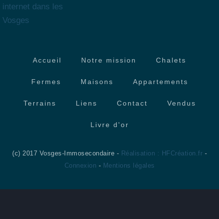
internet dans les
Vosges
Accueil
Notre mission
Chalets
Fermes
Maisons
Appartements
Terrains
Liens
Contact
Vendus
Livre d'or
(c) 2017 Vosges-Immosecondaire -
Réalisation : HFCréation.fr
-
Connexion
-
Mentions légales