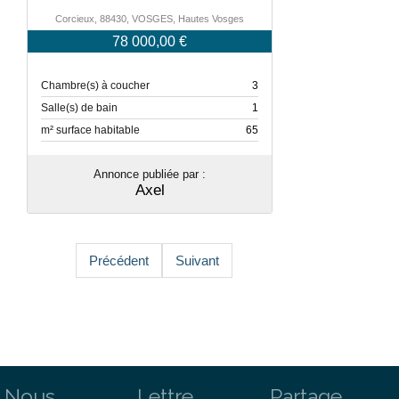
Corcieux, 88430, VOSGES, Hautes Vosges
78 000,00 €
Chambre(s) à coucher
3
Salle(s) de bain
1
m² surface habitable
65
Annonce publiée par :
Axel
Précédent
Suivant
Nous
Lettre
Partage