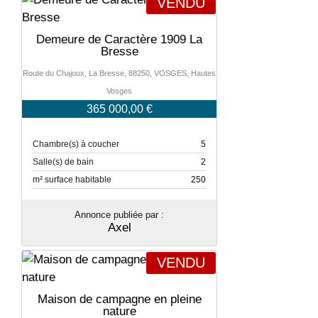
VENDU
Demeure de Caractère 1909 La
Bresse
Route du Chajoux, La Bresse, 88250, VOSGES, Hautes
Vosges
365 000,00 €
Chambre(s) à coucher
5
Salle(s) de bain
2
m² surface habitable
250
Annonce publiée par :
Axel
VENDU
Maison de campagne en pleine
nature